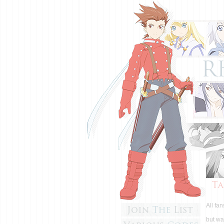
All fan
but wa